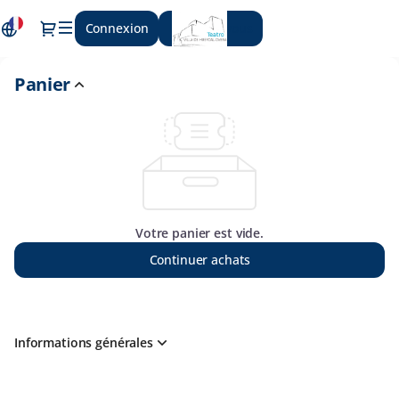
Panier
Dialogue
Connexion
Inscrivez-vous
-
Huércal-
Overa
Panier
Votre panier est vide.
Continuer achats
Informations générales