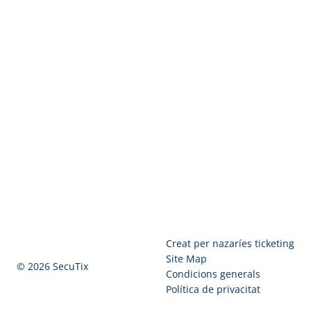
Peu
Creat per nazaríes ticketing
de
Site Map
© 2026 SecuTix
pàgina
Condicions generals
Política de privacitat