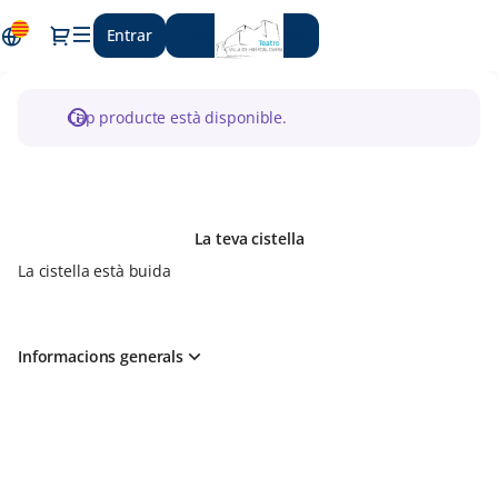
Calendari
Diàleg
Entrar
Creeu un compte
d'esdeveniments
-
Huércal-
Overa
Cap producte està disponible.
La teva cistella
La cistella està buida
Informacions generals