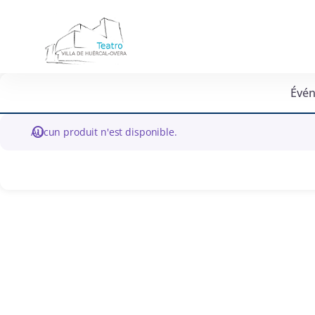
Calendrier
des
événements
-
Huércal-
Overa
Évé
Aucun produit n'est disponible.